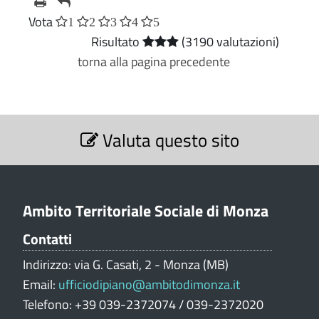
Vota
1
2
3
4
5
Risultato
(3190 valutazioni)
torna alla pagina precedente
S
Valuta questo sito
e
z
i
o
n
Ambito Territoriale Sociale di Monza
e
Contatti
V
a
Indirizzo: via G. Casati, 2 - Monza (MB)
l
Email:
ufficiodipiano@ambitodimonza.it
u
Telefono: +39 039-2372074 / 039-2372020
t