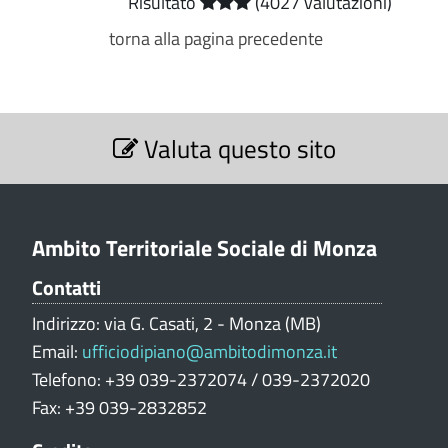
Risultato
(4027 valutazioni)
torna alla pagina precedente
S
Valuta questo sito
e
z
i
o
n
Ambito Territoriale Sociale di Monza
e
Contatti
V
a
Indirizzo: via G. Casati, 2 - Monza (MB)
l
Email:
ufficiodipiano@ambitodimonza.it
u
Telefono: +39 039-2372074 / 039-2372020
t
Fax: +39 039-2832852
a
z