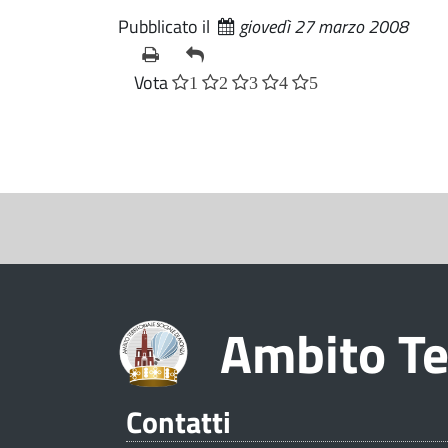
Pubblicato il
giovedì 27 marzo 2008
Vota
1
2
3
4
5
S
e
z
i
Ambito Te
o
n
e
Contatti