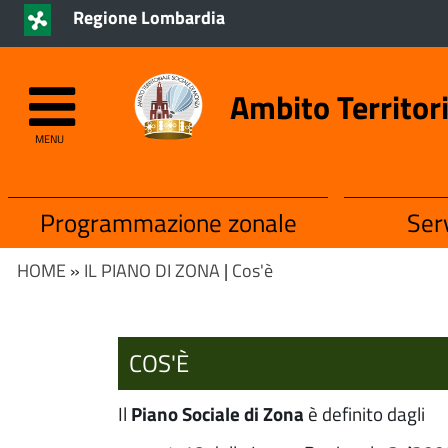
Regione Lombardia
Ambito Territor
MENU
Programmazione zonale
Serv
HOME
»
IL PIANO DI ZONA
|
Cos'è
COS'È
Il
Piano Sociale di Zona
è definito dagli