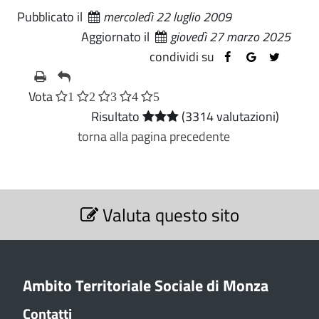
Pubblicato il
mercoledì 22 luglio 2009
Aggiornato il
giovedì 27 marzo 2025
condividi su
Vota
1
2
3
4
5
Risultato
(3314 valutazioni)
torna alla pagina precedente
S
Valuta questo sito
e
z
i
o
n
Ambito Territoriale Sociale di Monza
e
Contatti
V