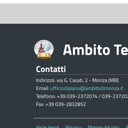
S
e
z
i
Ambito Te
o
n
e
Contatti
V
Indirizzo: via G. Casati, 2 - Monza (MB)
a
Email:
ufficiodipiano@ambitodimonza.it
l
Telefono: +39 039-2372074 / 039-23720
Fax: +39 039-2832852
u
t
Note legali
Privacy
Mappa del sito
A