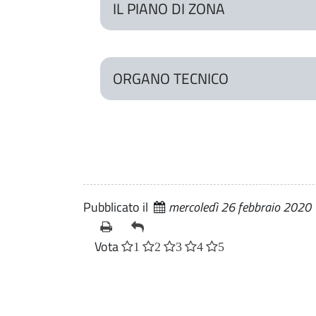
IL PIANO DI ZONA
ORGANO TECNICO
Pubblicato il
mercoledì 26 febbraio 2020
Vota
1
2
3
4
5