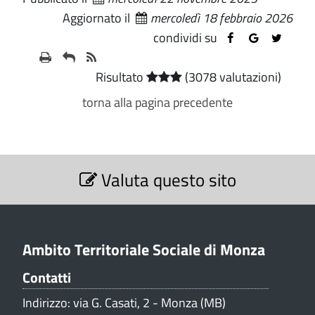
Aggiornato il
mercoledì 18 febbraio 2026
condividi su
Risultato
(3078 valutazioni)
torna alla pagina precedente
S
Valuta questo sito
e
z
i
o
n
Ambito Territoriale Sociale di Monza
e
Contatti
V
a
Indirizzo: via G. Casati, 2 - Monza (MB)
l