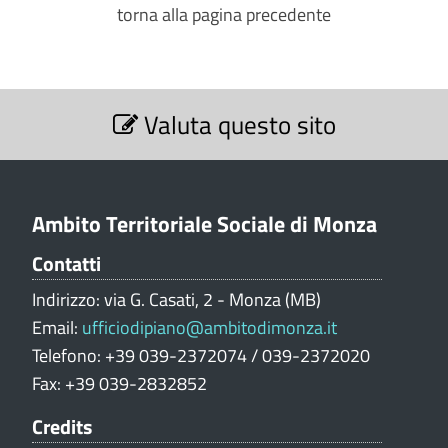
torna alla pagina precedente
S
Valuta questo sito
e
z
i
o
n
Ambito Territoriale Sociale di Monza
e
Contatti
V
a
Indirizzo: via G. Casati, 2 - Monza (MB)
l
Email:
ufficiodipiano@ambitodimonza.it
u
Telefono: +39 039-2372074 / 039-2372020
t
Fax: +39 039-2832852
a
z
Credits
i