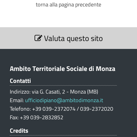
torna alla pagina precedente
S
Valuta questo sito
e
z
i
o
n
Ambito Territoriale Sociale di Monza
e
Contatti
V
a
Indirizzo: via G. Casati, 2 - Monza (MB)
l
Email:
ufficiodipiano@ambitodimonza.it
u
Telefono: +39 039-2372074 / 039-2372020
t
Fax: +39 039-2832852
a
z
Credits
i